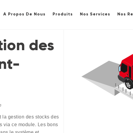
A Propos De Nous
Produits
Nos Services
Nos Re
tion des
nt-
Qui sommes nous
Logiciel de Gestion Centralisée
Pièces de rechange
Avec 
Document
Système d`Automatisation des centr
Audit
La production d`agrégat et la gesti
Assistance 7/24
Logiciel de gestion des stocks et d
e
Modules
 la gestion des stocks des
és via ce module. Les bons
dans le système et