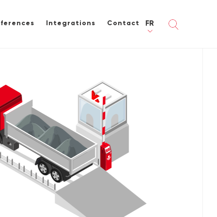
ferences
Integrations
Contact
FR
qui avons nous travaillé
ales à béton prêt à l`emploi
on des ventes
u pont-bascule